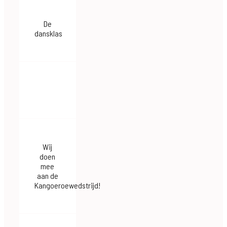
De
dansklas
Wij
doen
mee
aan de
Kangoeroewedstrijd!