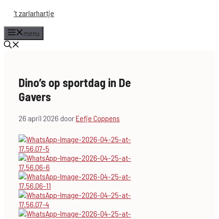
Ga
't zarlarhartje
naar
de
menu
inhoud
Dino’s op sportdag in De
Gavers
26 april 2026
door
Eefje Coppens