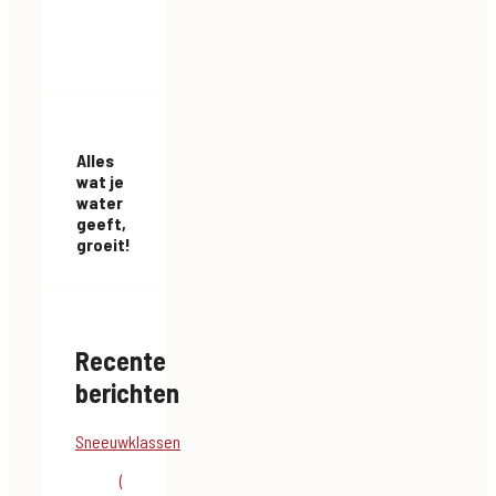
Alles
wat je
water
geeft,
groeit!
Recente
berichten
Sneeuwklassen
(