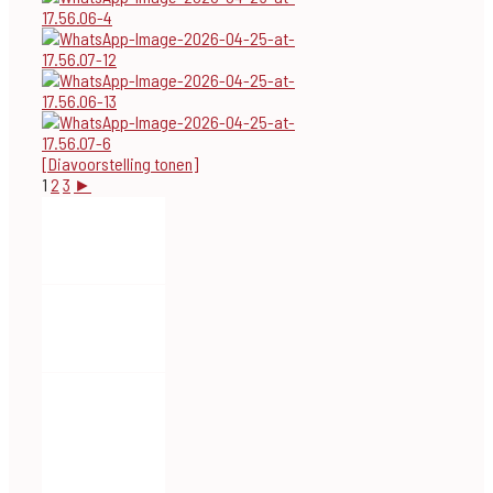
[Diavoorstelling tonen]
1
2
3
►